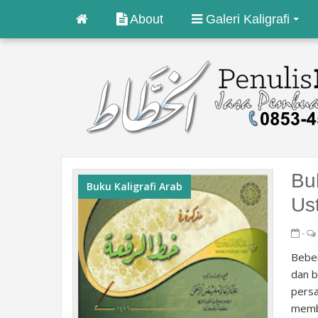
About
Galeri Kaligrafi
Bu
Buku Kaligrafi Arab
Us
-
Beber
dan b
persa
memba