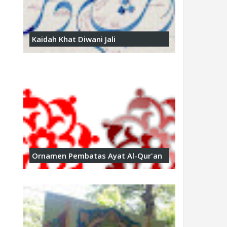
Kaidah Khat Diwani Jali
Ornamen Pembatas Ayat Al-Qur'an