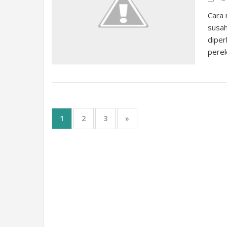
Cara 
susah
diper
perek
1
2
3
»