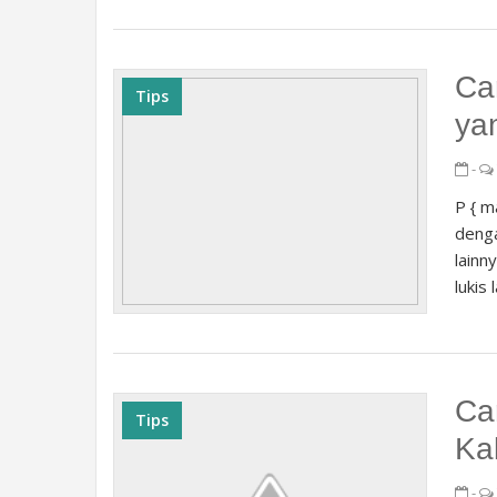
Ca
Tips
ya
-
P { m
denga
lainn
lukis
Ca
Tips
Kal
-