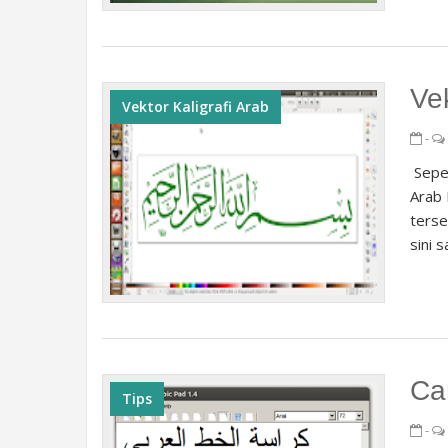
Vek
Vektor Kaligrafi Arab
-
Seper
Arab 
terse
sini s
Ca
Tips
-