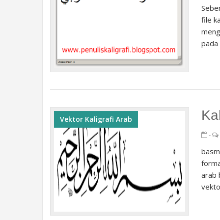
Seben
file 
menga
pada 
Ka
Vektor Kaligrafi Arab
-
basma
forma
arab 
vekto