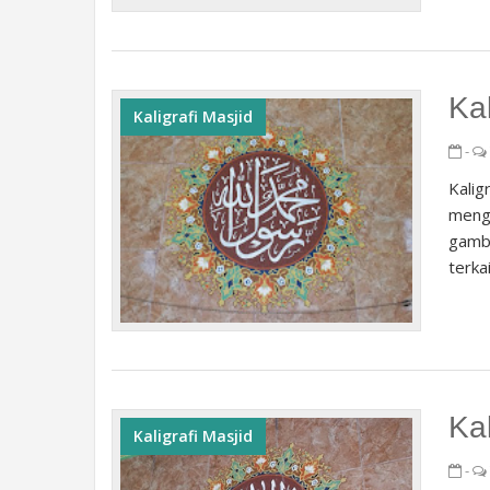
Ka
Kaligrafi Masjid
-
Kalig
mengg
gamba
terkai
Kal
Kaligrafi Masjid
-