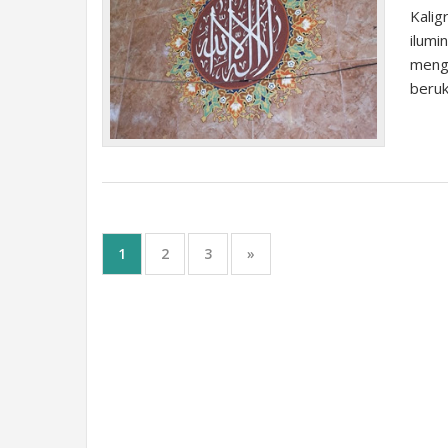
Kaligr
ilumin
mengg
beruk
1
2
3
»