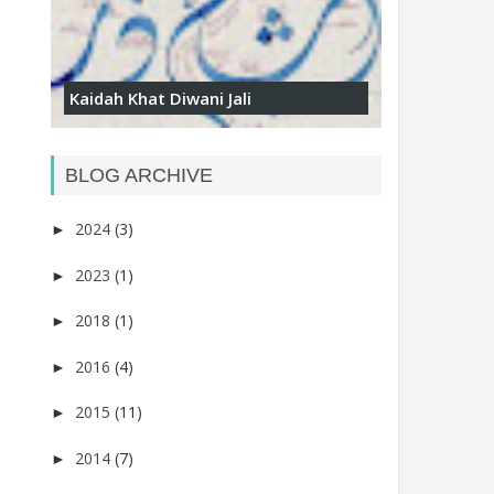
Kaidah Khat Diwani Jali
BLOG ARCHIVE
2024
(3)
►
2023
(1)
►
2018
(1)
►
2016
(4)
►
2015
(11)
►
2014
(7)
►