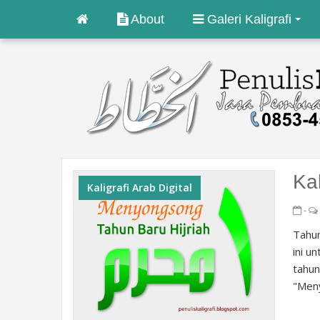
About
Galeri Kaligrafi
Ka
Kaligrafi Arab Digital
-
Tahun
ini u
tahun
"Meny