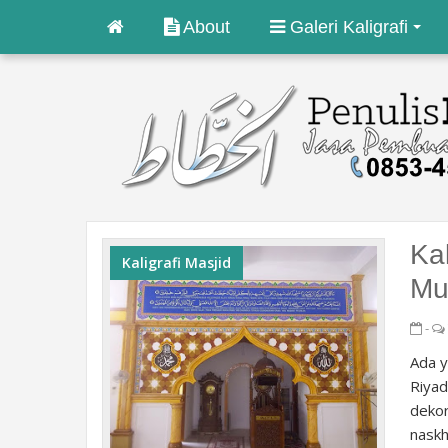
About
Galeri Kaligrafi
Kal
Kaligrafi Masjid
Mut
-
Ada y
Riyad
dekor
naskh