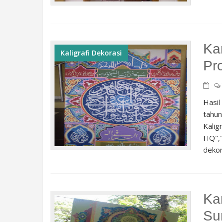
Ka
Kaligrafi Dekorasi
Pr
-
Hasil
tahu
Kalig
HQ","
dekor
Ka
Su