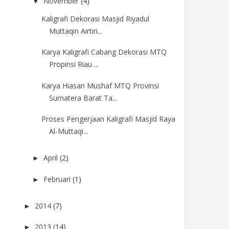
November
(4)
▼
Kaligrafi Dekorasi Masjid Riyadul
Muttaqin Airtiri...
Karya Kaligrafi Cabang Dekorasi MTQ
Propinsi Riau ...
Karya Hiasan Mushaf MTQ Provinsi
Sumatera Barat Ta...
Proses Pengerjaan Kaligrafi Masjid Raya
Al-Muttaqi...
April
(2)
►
Februari
(1)
►
2014
(7)
►
2013
(14)
►