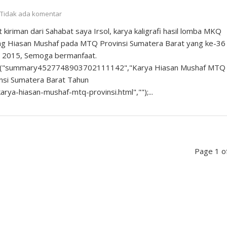
Tidak ada komentar
 kiriman dari Sahabat saya Irsol, karya kaligrafi hasil lomba MKQ
ng Hiasan Mushaf pada MTQ Provinsi Sumatera Barat yang ke-36
n 2015, Semoga bermanfaat.
iz("summary4527748903702111142","Karya Hiasan Mushaf MTQ
nsi Sumatera Barat Tahun
rya-hiasan-mushaf-mtq-provinsi.html","");...
Page 1 o