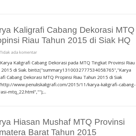
rya Kaligrafi Cabang Dekorasi MTQ
opinsi Riau Tahun 2015 di Siak HQ
Tidak ada komentar
 Karya Kaligrafi Cabang Dekorasi pada MTQ Tingkat Provinsi Riau
n 2015 di Siak. bintiz("summary1310032777534058765","Karya
rafi Cabang Dekorasi MTQ Propinsi Riau Tahun 2015 di Siak
http://www.penuliskaligrafi.com/2015/11/karya-kaligrafi-cabang-
asi-mtq_22.html","");...
rya Hiasan Mushaf MTQ Provinsi
matera Barat Tahun 2015