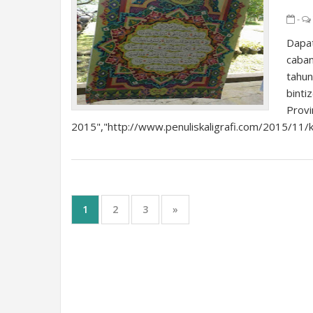
-
Dapat
caba
tahu
bint
Provi
2015","http://www.penuliskaligrafi.com/2015/11/ka
1
2
3
»