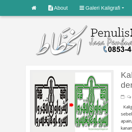
About
Galeri Kaligrafi
Kal
de
-
Kalig
sebel
apain
kanan