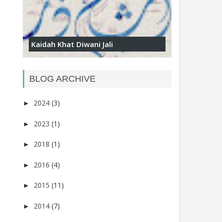
Kaidah Khat Diwani Jali
BLOG ARCHIVE
2024
(3)
►
2023
(1)
►
2018
(1)
►
2016
(4)
►
2015
(11)
►
2014
(7)
►