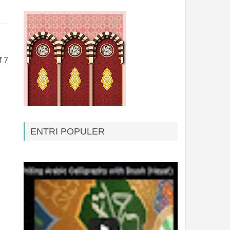
f 7
ENTRI POPULER
Kontak Baru