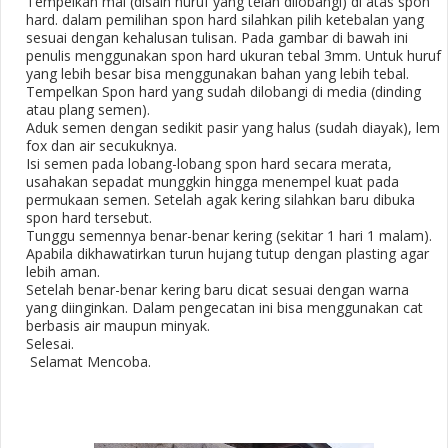
Tempelkan mal (disain huruf yang telah dilobangi) di atas spon
hard. dalam pemilihan spon hard silahkan pilih ketebalan yang
sesuai dengan kehalusan tulisan. Pada gambar di bawah ini
penulis menggunakan spon hard ukuran tebal 3mm. Untuk huruf
yang lebih besar bisa menggunakan bahan yang lebih tebal.
Tempelkan Spon hard yang sudah dilobangi di media (dinding
atau plang semen).
Aduk semen dengan sedikit pasir yang halus (sudah diayak), lem
fox dan air secukuknya.
Isi semen pada lobang-lobang spon hard secara merata,
usahakan sepadat munggkin hingga menempel kuat pada
permukaan semen. Setelah agak kering silahkan baru dibuka
spon hard tersebut.
Tunggu semennya benar-benar kering (sekitar 1 hari 1 malam).
Apabila dikhawatirkan turun hujang tutup dengan plasting agar
lebih aman.
Setelah benar-benar kering baru dicat sesuai dengan warna
yang diinginkan. Dalam pengecatan ini bisa menggunakan cat
berbasis air maupun minyak.
Selesai.
Selamat Mencoba.