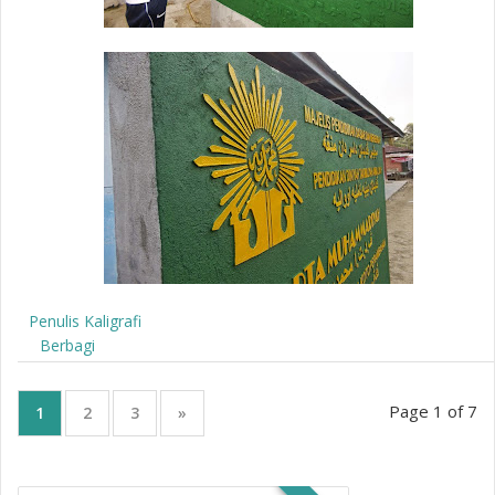
Penulis Kaligrafi
Berbagi
Page 1 of 7
1
2
3
»